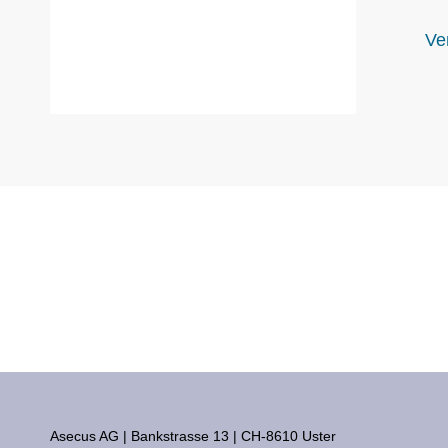
Ver
Asecus AG
Bankstrasse 13
CH-8610 Uster