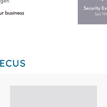
ngen.
ur
business
SECUS