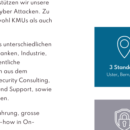
stützen wir unsere
yber Attacken. Zu
wohl KMUs als auch
 unterschiedlichen
anken, Industrie,
entliche
n aus dem
ecurity Consulting,
und Support, sowie
gen.
ahrung, grosse
w-how in On-