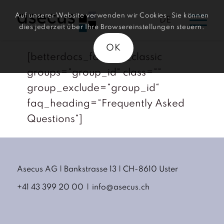
Auf unserer Website verwenden wir Cookies. Sie können
DE
dies jederzeit über Ihre Browsereinstellungen steuern.
OK
[betterdocs_faq_list_classic
groups=“group_id“ class=““
group_exclude=“group_id“
faq_heading=“Frequently Asked
Questions“]
Asecus AG
Bankstrasse 13
CH-8610 Uster
+41 43 399 20 00
info@asecus.ch