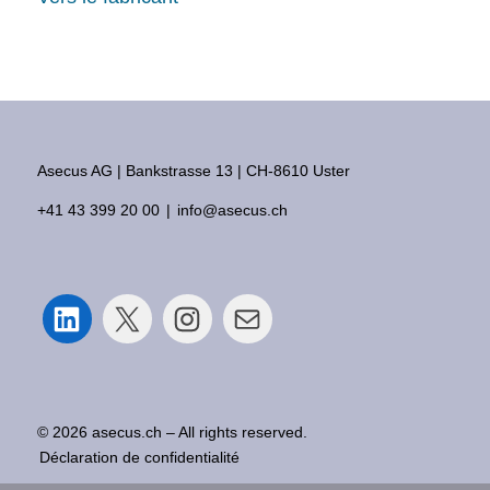
Asecus AG
Bankstrasse 13
CH-8610 Uster
+41 43 399 20 00
info@asecus.ch
LinkedIn
X
Instagram
E-mail
© 2026 asecus.ch – All rights reserved.
Déclaration de confidentialité