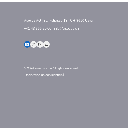
Asecus AG
Bankstrasse 13
CH-8610 Uster
+41 43 399 20 00
info@asecus.ch
LinkedIn
X
Instagram
E-mail
© 2026 asecus.ch – All rights reserved.
Déclaration de confidentialité