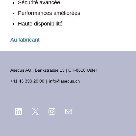
Sécurité avancée
Performances améliorées
Haute disponibilité
Au fabricant
Asecus AG
Bankstrasse 13
CH-8610 Uster
+41 43 399 20 00
info@asecus.ch
LinkedIn
X
Instagram
E-mail