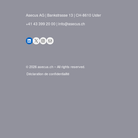
Asecus AG
Bankstrasse 13
CH-8610 Uster
+41 43 399 20 00
info@asecus.ch
LinkedIn
X
Instagram
E-mail
© 2026 asecus.ch – All rights reserved.
Déclaration de confidentialité