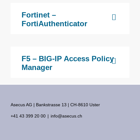
Fortinet –
FortiAuthenticator
F5 – BIG-IP Access Policy
Manager
Asecus AG
Bankstrasse 13
CH-8610 Uster
+41 43 399 20 00
info@asecus.ch