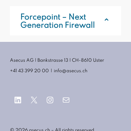
Forcepoint – Next
Generation Firewall
Asecus AG
Bankstrasse 13
CH-8610 Uster
+41 43 399 20 00
info@asecus.ch
LinkedIn
X
Instagram
E-Mail
© 2026 asecus.ch – All rights reserved.