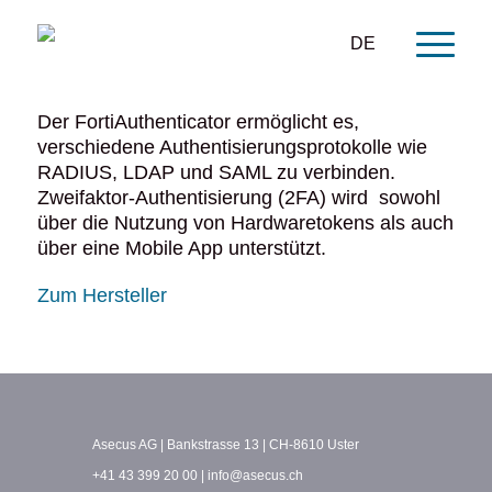
DE
Der FortiAuthenticator ermöglicht es,
verschiedene Authentisierungsprotokolle wie
RADIUS, LDAP und SAML zu verbinden.
Zweifaktor-Authentisierung
(2FA) wird sowohl
über die Nutzung von Hardwaretokens als auch
über eine Mobile App unterstützt.
Zum Hersteller
Asecus AG
Bankstrasse 13
CH-8610 Uster
+41 43 399 20 00
info@asecus.ch