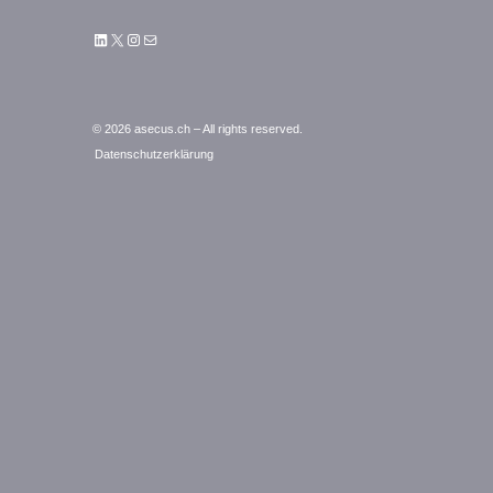
LinkedIn
X
Instagram
E-Mail
© 2026 asecus.ch – All rights reserved.
Datenschutzerklärung