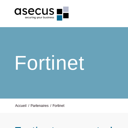
Fortinet
Accueil
/
Partenaires
/
Fortinet