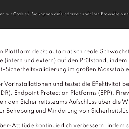
Lösungen
Services
Partner
Über u
n wir Cookies. Sie können dies jederzeit über Ihre Browsereinste
on Plattform deckt automatisch reale Schwac
che (intern und extern) auf den Prüfstand, indem
eit-Sicherheitsvalidierung im großen Massstab 
 Vorinstallationen und testet die Effektivität 
), Endpoint Protection Platforms (EPP), Firew
en den Sicherheitsteams Aufschluss über die W
zur Behebung und Minderung von Sicherheitslüc
r-Attitüde kontinuierlich verbessern, indem sie