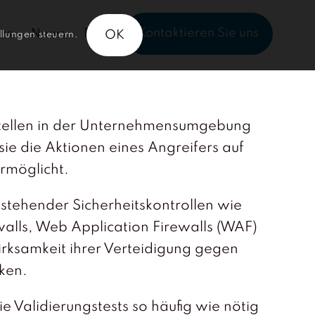
Kontaktieren Sie uns
ns
News
DE
OK
llungen steuern.
hstellen in der Unternehmensumgebung
 sie die Aktionen eines Angreifers auf
ermöglicht.
bestehender Sicherheitskontrollen wie
alls, Web Application Firewalls (WAF)
irksamkeit ihrer Verteidigung gegen
ken.
 Validierungstests so häufig wie nötig