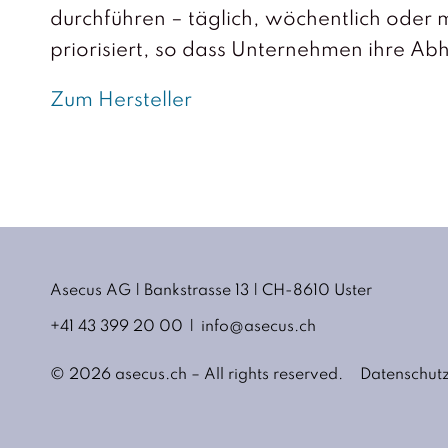
durchführen – täglich, wöchentlich oder 
priorisiert, so dass Unternehmen ihre Ab
Zum Hersteller
Asecus AG
Bankstrasse 13
CH-8610 Uster
+41 43 399 20 00
info@asecus.ch
© 2026 asecus.ch – All rights reserved.
Datenschut