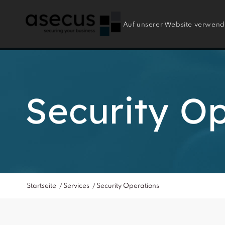
Auf unserer Website verwende
Security O
Startseite
/
Services
/
Security Operations